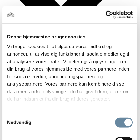
Denne hjemmeside bruger cookies
Vi bruger cookies til at tilpasse vores indhold og
annoncer, til at vise dig funktioner til sociale medier og til
Minimum antal gæster
at analysere vores trafik. Vi deler også oplysninger om
din brug af vores hjemmeside med vores partnere inden
70 pers.
for sociale medier, annonceringspartnere og
SE LOKALE
analysepartnere. Vores partnere kan kombinere disse
data med andre oplysninger, du har givet dem, eller som
de har indsamlet fra din brug af deres tjenester.
Samtykkevalg
Nødvendig