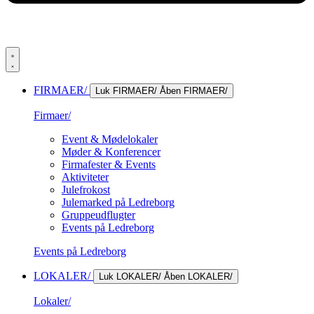
FIRMAER/
Luk FIRMAER/
Åben FIRMAER/
Firmaer/
Event & Mødelokaler
Møder & Konferencer
Firmafester & Events
Aktiviteter
Julefrokost
Julemarked på Ledreborg
Gruppeudflugter
Events på Ledreborg
Events på Ledreborg
LOKALER/
Luk LOKALER/
Åben LOKALER/
Lokaler/