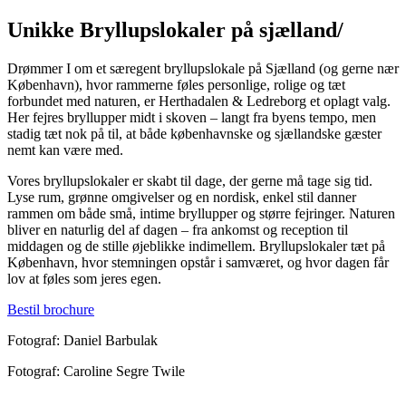
Unikke Bryllupslokaler på sjælland/
Drømmer I om et særegent bryllupslokale på Sjælland (og gerne nær
København), hvor rammerne føles personlige, rolige og tæt
forbundet med naturen, er Herthadalen & Ledreborg et oplagt valg.
Her fejres bryllupper midt i skoven – langt fra byens tempo, men
stadig tæt nok på til, at både københavnske og sjællandske gæster
nemt kan være med.
Vores bryllupslokaler er skabt til dage, der gerne må tage sig tid.
Lyse rum, grønne omgivelser og en nordisk, enkel stil danner
rammen om både små, intime bryllupper og større fejringer. Naturen
bliver en naturlig del af dagen – fra ankomst og reception til
middagen og de stille øjeblikke indimellem. Bryllupslokaler tæt på
København, hvor stemningen opstår i samværet, og hvor dagen får
lov at føles som jeres egen.
Bestil brochure
Fotograf: Daniel Barbulak
Fotograf: Caroline Segre Twile