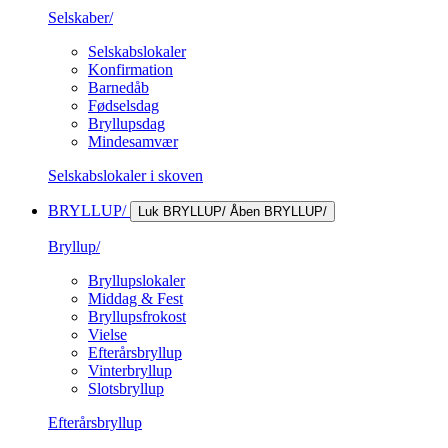
Selskaber/
Selskabslokaler
Konfirmation
Barnedåb
Fødselsdag
Bryllupsdag
Mindesamvær
Selskabslokaler i skoven
BRYLLUP/
Luk BRYLLUP/
Åben BRYLLUP/
Bryllup/
Bryllupslokaler
Middag & Fest
Bryllupsfrokost
Vielse
Efterårsbryllup
Vinterbryllup
Slotsbryllup
Efterårsbryllup