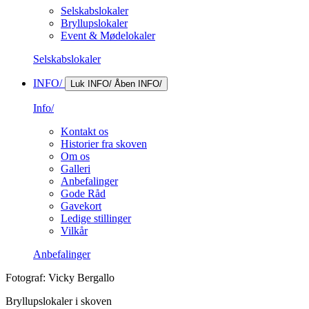
Selskabslokaler
Bryllupslokaler
Event & Mødelokaler
Selskabslokaler
INFO/
Luk INFO/
Åben INFO/
Info/
Kontakt os
Historier fra skoven
Om os
Galleri
Anbefalinger
Gode Råd
Gavekort
Ledige stillinger
Vilkår
Anbefalinger
Fotograf: Vicky Bergallo
Bryllupslokaler i skoven