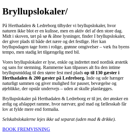
Bryllupslokaler/
På Herthadalen & Ledreborg tilbyder vi bryllupslokaler, hvor
naturen ikke blot er en kulisse, men en aktiv del af den store dag.
Midt i skoven, tæt på sø & åbne lysninger, finder I bryllupslokaler,
der giver plads til både det nære og det festlige. Her kan
bryllupsdagen tage form i rolige, grønne omgivelser – væk fra byens
tempo, men stadig let tilgængelig med bil.
Vores bryllupslokaler er lyse, enkle og indrettet med nordisk æstetik
og sans for stemning. Rammerne kan tilpasses alt fra den intime
bryllupsmiddag til den større fest med plads
op til 130 gæster i
Herthadalen & 200 gæster på Ledreborg.
Inde og ude hænger
naturligt sammen og giver mulighed for pauser, bevægelse og
øjeblikke, der opstår undervejs – uden at skulle planlægges.
Bryllupslokaler på Herthadalen & Ledreborg er til jer, der ønsker en
ærlig og afslappet ramme, hvor nærvær, god mad og fællesskab får
lov at fylde mere end formalia.
Selskabslokalerne
lejes ikke ud separat (uden mad & drikke).
BOOK FREMVISNING