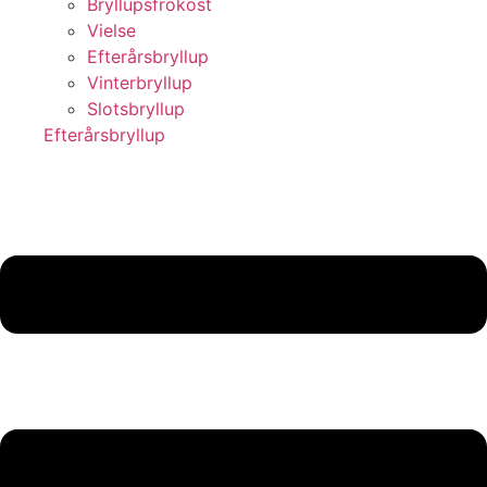
Bryllupsfrokost
Vielse
Efterårsbryllup
Vinterbryllup
Slotsbryllup
Efterårsbryllup