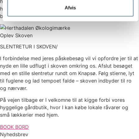
hjertens gerne højde for fx vegetarer eller veganere – Men
Afvis
hjælp os gerne på forhånd ved at melde det ind ved
booking. TAK
Oplev Skoven
SLENTRETUR I SKOVEN/
I forbindelse med jeres påskebesøg vil vi opfordre jer til at
nyde en lille udflugt i skoven omkring os. Afslut besøget
med en stille slentretur rundt om Knapsø. Følg stierne, lyt
til fuglene og lad tempoet falde – skoven indbyder til ro
og nærvær.
På vejen tilbage er I velkomne til at kigge forbi vores
hyggelige gårdbutik, hvor I kan købe lokale råvarer og
små lækkerier med hjem.
BOOK BORD
Nyhedsbrev