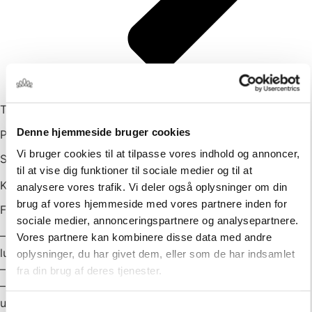
Til Frokost
Denne hjemmeside bruger cookies
Påskemenu/
Vi bruger cookies til at tilpasse vores indhold og annoncer,
Snack/
til at vise dig funktioner til sociale medier og til at
Krokette af “påskekylling” m/ ramsløgsmayo.
analysere vores trafik. Vi deler også oplysninger om din
brug af vores hjemmeside med vores partnere inden for
FORRETTER “Family-Style"/
sociale medier, annonceringspartnere og analysepartnere.
– Dampede hvide & grønne asparges m/ hollandaise &
Vores partnere kan kombinere disse data med andre
lufttørret skinke
oplysninger, du har givet dem, eller som de har indsamlet
– Hjemmelavet sennepssild m/ æbler, radiser & karse
fra din brug af deres tjenester.
– Klassisk paneret rødspættefilet m/ grov remo og
urtesalat
Samtykkevalg