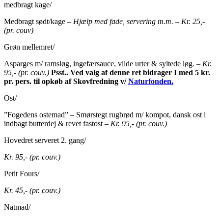
medbragt kage/
Medbragt sødt/kage –
Hjælp med fade, servering m.m. – Kr. 25,-
(pr. couv)
Grøn mellemret/
Asparges m/ ramsløg, ingefærsauce, vilde urter & syltede løg. –
Kr.
95,- (pr. couv.)
Psst.. Ved valg af denne ret bidrager I med 5 kr.
pr. pers. til opkøb af Skovfredning v/
Naturfonden.
Ost/
”Fogedens ostemad” – Smørstegt rugbrød m/ kompot, dansk ost i
indbagt butterdej & revet fastost –
Kr. 95,- (pr. couv.)
Hovedret serveret 2. gang/
Kr. 95,- (pr. couv.)
Petit Fours/
Kr. 45,- (pr. couv.)
Natmad/