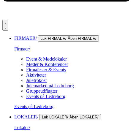
FIRMAER/
Luk FIRMAER/
Åben FIRMAER/
Firmaer/
Event & Mødelokaler
Møder & Konferencer
Firmafester & Events
Aktiviteter
Julefrokost
Julemarked på Ledreborg
Gruppeudflugter
Events på Ledreborg
Events på Ledreborg
LOKALER/
Luk LOKALER/
Åben LOKALER/
Lokaler/