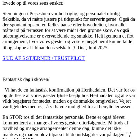
levede op til vores søns ønsker.
Stemningen i Pejsestuen var helt rigtig, og personalet utrolig
fleksible, da vi måtte justere på tidspunkt for serveringerne. Også da
der spontant opstod en fælles pause efter hovedretten, hvor alle
måtte ud på terrassen for at være midt i den grønne skov, da også
udeomgivelserne er overvældende og smukke. Helt igennem et flot
arrangement, hvor vores gæster og vi selv meget nemt kunne falde
/
til og slappe af i hinandens selskab.”
Tina, Juni 2025.
5 UD AF 5 STJERNER / TRUSTPILOT
Fantastisk dag i skoven/
“Vi havde en fantastisk konfirmation på Herthadalen. Det var for os
og de fleste af vores gæster første besøg hos Herthadalen og alle var
vildt begejstret for stedet, maden og de smukke omgivelser. Vejret
var ligeledes med os, så vi havde mulighed for at benytte terrassen.
En STOR ros til det fantastiske personale. Dette er også blevet
kommenteret af mange af vores gæster efterfølgende. På trods af
travlhed og mange arrangementer denne dag, kunne det ikke
”
/
mærkes og maden blev tilpasset til de indslag der var på dagen.