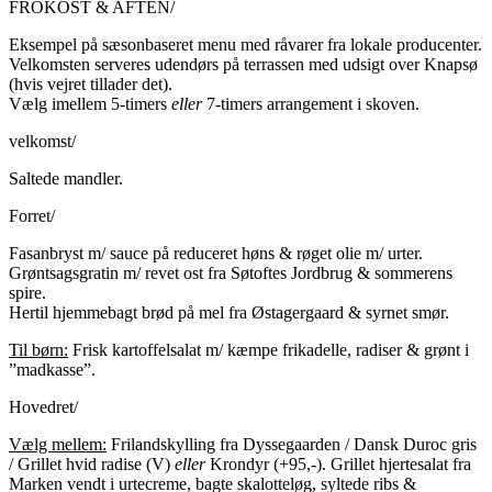
FROKOST & AFTEN/
Eksempel på sæsonbaseret menu med råvarer fra lokale producenter.
Velkomsten serveres udendørs på terrassen med udsigt over Knapsø
(hvis vejret tillader det).
Vælg imellem 5-timers
eller
7-timers arrangement i skoven.
velkomst/
Saltede mandler.
Forret/
Fasanbryst m/ sauce på reduceret høns & røget olie m/ urter.
Grøntsagsgratin m/ revet ost fra Søtoftes Jordbrug & sommerens
spire.
Hertil hjemmebagt brød på mel fra Østagergaard & syrnet smør.
Til børn:
Frisk kartoffelsalat m/ kæmpe frikadelle, radiser & grønt i
”madkasse”.
Hovedret/
Vælg mellem:
Frilandskylling fra Dyssegaarden / Dansk Duroc gris
/ Grillet hvid radise (V)
eller
Krondyr (+95,-). Grillet hjertesalat fra
Marken vendt i urtecreme, bagte skalotteløg, syltede ribs &