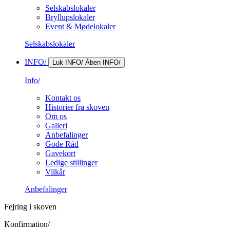
Selskabslokaler
Bryllupslokaler
Event & Mødelokaler
Selskabslokaler
INFO/
Luk INFO/
Åben INFO/
Info/
Kontakt os
Historier fra skoven
Om os
Galleri
Anbefalinger
Gode Råd
Gavekort
Ledige stillinger
Vilkår
Anbefalinger
Fejring i skoven
Konfirmation/