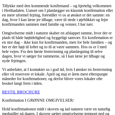
Tillykke med den kommende konfirmand – og hjertelig velkommen
i Herthadalen. Uanset om I planlægger en klassisk konfirmation eller
en mere uformel fejring, forestiller vi os at ønsket er det samme: en
dag, hvor I kan læne jer tilbage, være til stede i øjeblikket og fejre
konfirmanden sammen med familie og venner, I har nær.
Omgivelserne midt i naturen skaber en afslappet ramme, hvor der er
plads til både højtidelighed og hyggeligt samvær. En konfirmation er
en stor dag – ikke kun for konfirmanden, men for hele familien – og
her er der højt til loftet og ro til at være sammen. Hos os er I med
hele vejen. Fra den første fremvisning og planlægning til selve
dagen, hvor vi sørger for rammerne, så I kan læne jer tilbage og
nyde fejringen.
Vi anbefaler, at I kontakter os i god tid, hvis I ønsker en fremvisning
eller vil reservere et lokale. April og maj er årets mest efterspurgte
måneder for konfirmationer, og derfor bliver vores lokaler ofte
booket langt frem i tiden.
BESTIL BROCHURE
Konfirmation I GRØNNE OMGIVELSER/
Hold konfirmationen midt i skoven og lad naturen være en naturlig
medspiller på dagen. I skoven sætter omgivelserne tempoet ned og