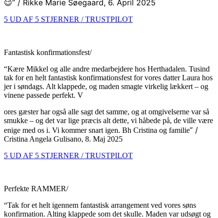
” /
Rikke Marie Søegaard, 6. April 2025
😉
5 UD AF 5 STJERNER / TRUSTPILOT
Fantastisk konfirmationsfest/
“Kære Mikkel og alle andre medarbejdere hos Herthadalen. Tusind
tak for en helt fantastisk konfirmationsfest for vores datter Laura hos
jer i søndags. Alt klappede, og maden smagte virkelig lækkert – og
vinene passede perfekt. V
ores gæster har også alle sagt det samme, og at omgivelserne var så
smukke – og det var lige præcis alt dette, vi håbede på, de ville være
” /
enige med os i. Vi kommer snart igen. Bh Cristina og familie
Cristina Angela Gulisano, 8. Maj 2025
5 UD AF 5 STJERNER / TRUSTPILOT
Perfekte RAMMER/
“Tak for et helt igennem fantastisk arrangement ved vores søns
konfirmation. Alting klappede som det skulle. Maden var udsøgt og