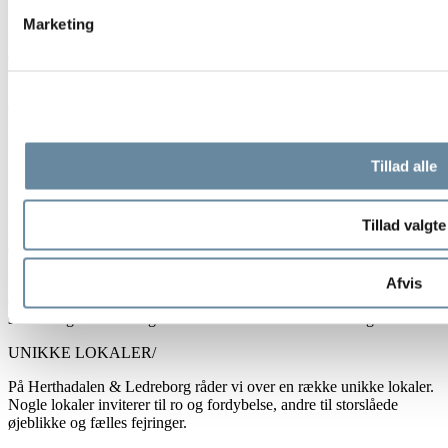
PERSONLIGT VÆRTSKAB/
Marketing
På Herthadalen sætter vi mennesker først. Vores gæsters oplevelser
er vores største fokus, og vi brænder for at skabe et sted med plads
til nærvær, ro og jordforbindelse.
Ønsket er at skabe et sted, hvor mennesker og måltider mødes i
fællesskab – og danne rammerne om livets store fester: fra
hverdagens små øjeblikke til livets store begivenheder.
Tillad alle
NORDISK ÆSTETIK/
Hos os er maden ikke kun til for smagen – den skal også tage sig
Tillad valgte
godt ud. Vi går op i æstetik og lader os inspirere af den nordiske
enkelhed.
Farverne holdes naturlige, udtrykket er rent, og vi bruger kun det,
Afvis
der giver mening for retten. Blomster og urter henter vi så meget
som muligt fra vores egen urtehave eller i skoven omkring os.
UNIKKE LOKALER/
På Herthadalen & Ledreborg råder vi over en række unikke lokaler.
Nogle lokaler inviterer til ro og fordybelse, andre til storslåede
øjeblikke og fælles fejringer.