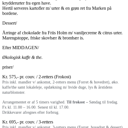
krydderurter fra egen have.
Hertil serveres kartofler m/ urter & en grøn ret fra Marken på
bordene.
Dessert/
Årringe af chokolade fra Friis Holm m/ vaniljecreme & citrus urter.
Marengstoppe, friske skovbær & brombær is.
Efter MIDDAGEN/
Økologisk kaffe & the.
priser/
Kr. 575,- pr. couv. / 2-retters (Frokost)
Pris inkl. mandler v/ ankomst, 2-retters menu (Forret & hovedret), øko.
kaffe/the samt lokaleleje, opdækning m/ hvide duge, lys & årstidens
naturblomster.
Arrangementet er af 5 timers varighed.
Til frokost –
Søndag til fredag.
Fx kl. 11.00 – 16.00. Senest til kl. 17.00.
Drikkevarer afregnes efter forbrug.
Kr. 695,- pr. couv. / 3-retters
Pris inkl. mandler v/ ankomst, 3-retters menu (Forret, hovedret & dessert),