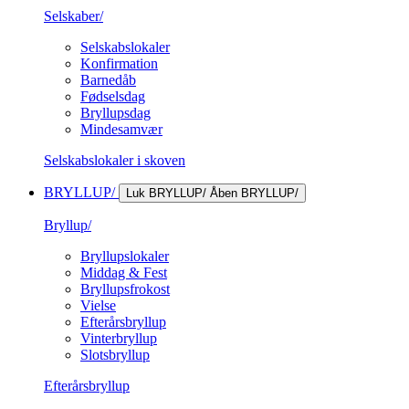
Selskaber/
Selskabslokaler
Konfirmation
Barnedåb
Fødselsdag
Bryllupsdag
Mindesamvær
Selskabslokaler i skoven
BRYLLUP/
Luk BRYLLUP/
Åben BRYLLUP/
Bryllup/
Bryllupslokaler
Middag & Fest
Bryllupsfrokost
Vielse
Efterårsbryllup
Vinterbryllup
Slotsbryllup
Efterårsbryllup