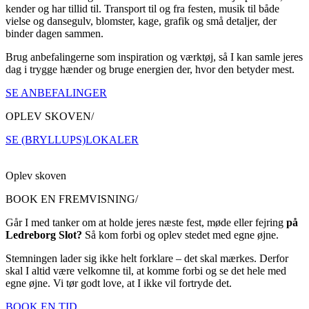
kender og har tillid til. Transport til og fra festen, musik til både
vielse og dansegulv, blomster, kage, grafik og små detaljer, der
binder dagen sammen.
Brug anbefalingerne som inspiration og værktøj, så I kan samle jeres
dag i trygge hænder og bruge energien der, hvor den betyder mest.
SE ANBEFALINGER
OPLEV SKOVEN/
SE (BRYLLUPS)LOKALER
Oplev skoven
BOOK EN FREMVISNING/
Går I med tanker om at holde jeres næste fest, møde eller fejring
på
Ledreborg Slot?
Så kom forbi og oplev stedet med egne øjne.
Stemningen lader sig ikke helt forklare – det skal mærkes. Derfor
skal I altid være velkomne til, at komme forbi og se det hele med
egne øjne. Vi tør godt love, at I ikke vil fortryde det.
BOOK EN TID