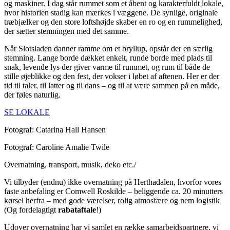
og maskiner. I dag står rummet som et åbent og karakterfuldt lokale,
hvor historien stadig kan mærkes i væggene. De synlige, originale
træbjælker og den store loftshøjde skaber en ro og en rummelighed,
der sætter stemningen med det samme.
Når Slotsladen danner ramme om et bryllup, opstår der en særlig
stemning. Lange borde dækket enkelt, runde borde med plads til
snak, levende lys der giver varme til rummet, og rum til både de
stille øjeblikke og den fest, der vokser i løbet af aftenen. Her er der
tid til taler, til latter og til dans – og til at være sammen på en måde,
der føles naturlig.
SE LOKALE
Fotograf: Catarina Hall Hansen
Fotograf: Caroline Amalie Twile
Overnatning, transport, musik, deko etc./
Vi tilbyder (endnu) ikke overnatning på Herthadalen, hvorfor vores
faste anbefaling er Comwell Roskilde – beliggende ca. 20 minutters
kørsel herfra – med gode værelser, rolig atmosfære og nem logistik
(Og fordelagtigt
rabataftale
!)
Udover overnatning har vi samlet en række samarbejdspartnere, vi