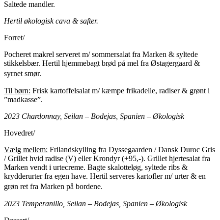
Saltede mandler.
Hertil økologisk cava & safter.
Forret/
Pocheret makrel serveret m/ sommersalat fra Marken & syltede
stikkelsbær. Hertil hjemmebagt brød på mel fra Østagergaard &
syrnet smør.
Til børn:
Frisk kartoffelsalat m/ kæmpe frikadelle, radiser & grønt i
”madkasse”.
2023 Chardonnay, Seilan – Bodejas, Spanien – Økologisk
Hovedret/
Vælg mellem:
Frilandskylling fra Dyssegaarden / Dansk Duroc Gris
/ Grillet hvid radise (V) eller Krondyr (+95,-). Grillet hjertesalat fra
Marken vendt i urtecreme. Bagte skalotteløg, syltede ribs &
krydderurter fra egen have. Hertil serveres kartofler m/ urter & en
grøn ret fra Marken på bordene.
2023 Temperanillo, Seilan – Bodejas, Spanien – Økologisk