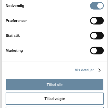
Samtykkevalg
Nødvendig
Præferencer
Statistik
Marketing
Vis detaljer
Tillad alle
TILVALG/
Tillad valgte
3X SNACKS/