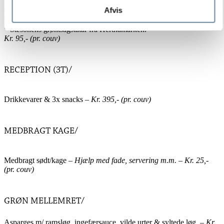
Afvis
* Krondyr indbagt i glaseret butterdej.
* Krustade m/ pisket gedefriskost og ørredrogn.
* Sæsonens grøntsagstatar fra Herthamarken.
Kr. 95,- (pr. couv)
RECEPTION (3T)/
Drikkevarer & 3x snacks
– Kr. 395,- (pr. couv)
MEDBRAGT KAGE/
Medbragt sødt/kage –
Hjælp med fade, servering m.m. – Kr. 25,-
(pr. couv)
GRØN MELLEMRET/
Asparges m/ ramsløg, ingefærsauce, vilde urter & syltede løg. –
Kr.