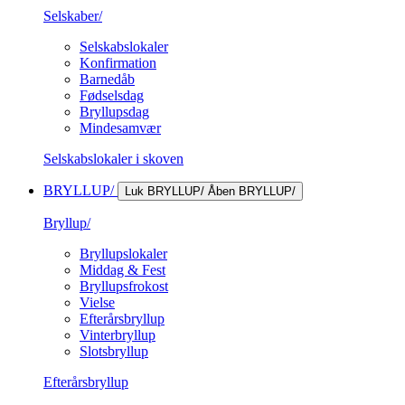
Selskaber/
Selskabslokaler
Konfirmation
Barnedåb
Fødselsdag
Bryllupsdag
Mindesamvær
Selskabslokaler i skoven
BRYLLUP/
Luk BRYLLUP/
Åben BRYLLUP/
Bryllup/
Bryllupslokaler
Middag & Fest
Bryllupsfrokost
Vielse
Efterårsbryllup
Vinterbryllup
Slotsbryllup
Efterårsbryllup