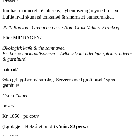
Dessert/
Jordbær marineret m/ hibiscus, hybenroser og mynte fra haven.
Luftig hvid skum på tonganød & smørristet pumpernikkel.
2020 Banyoul, Grenache Gris / Noir, Croix Milhas, Frankrig
Efter MIDDAGEN/
Økologisk kaffe & the samt avec.
Fri bar & cocktaildispenser – (Mix selv m/ udvalgte spiritus, mixere
& garniture)
natmad/
Øko grillpølser m/ ramsløg. Serveres med groft brød / sprød
garniture
Cocio ”bajer”
priser/
Kr. 1850,- pr. couv.
(Lørdage – Hele året rundt)
v/min. 80 pers.
)