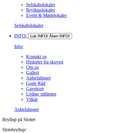
Selskabslokaler
Bryllupslokaler
Event & Mødelokaler
Selskabslokaler
INFO/
Luk INFO/
Åben INFO/
Info/
Kontakt os
Historier fra skoven
Om os
Galleri
Anbefalinger
Gode Råd
Gavekort
Ledige stillinger
Vilkår
Anbefalinger
Bryllup på Slottet
Slotsbryllup/