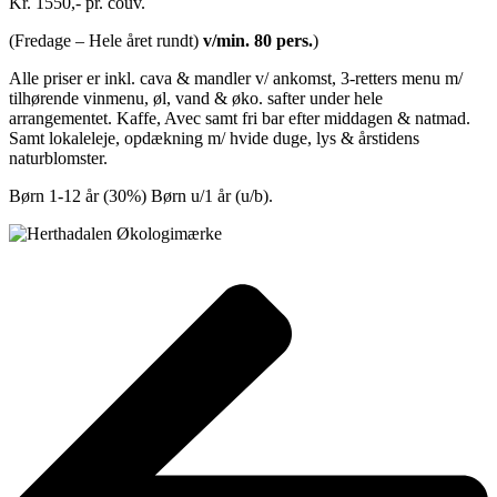
Kr. 1550,- pr. couv.
(Fredage – Hele året rundt)
v/min. 80 pers.
)
Alle priser er inkl. cava & mandler v/ ankomst, 3-retters menu m/
tilhørende vinmenu, øl, vand & øko. safter under hele
arrangementet. Kaffe, Avec samt fri bar efter middagen & natmad.
Samt lokaleleje, opdækning m/ hvide duge, lys & årstidens
naturblomster.
Børn 1-12 år (30%) Børn u/1 år (u/b).