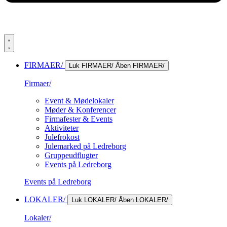
FIRMAER/
Luk FIRMAER/
Åben FIRMAER/
Firmaer/
Event & Mødelokaler
Møder & Konferencer
Firmafester & Events
Aktiviteter
Julefrokost
Julemarked på Ledreborg
Gruppeudflugter
Events på Ledreborg
Events på Ledreborg
LOKALER/
Luk LOKALER/
Åben LOKALER/
Lokaler/