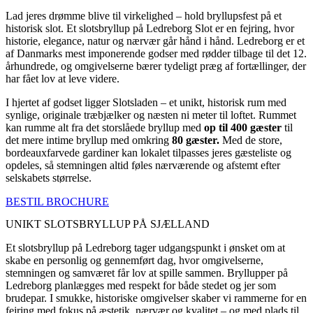
Lad jeres drømme blive til virkelighed – hold bryllupsfest på et
historisk slot. Et slotsbryllup på Ledreborg Slot er en fejring, hvor
historie, elegance, natur og nærvær går hånd i hånd. Ledreborg er et
af Danmarks mest imponerende godser med rødder tilbage til det 12.
århundrede, og omgivelserne bærer tydeligt præg af fortællinger, der
har fået lov at leve videre.
I hjertet af godset ligger Slotsladen – et unikt, historisk rum med
synlige, originale træbjælker og næsten ni meter til loftet. Rummet
kan rumme alt fra det storslåede bryllup med
op til 400 gæster
til
det mere intime bryllup med omkring
80 gæster.
Med de store,
bordeauxfarvede gardiner kan lokalet tilpasses jeres gæsteliste og
opdeles, så stemningen altid føles nærværende og afstemt efter
selskabets størrelse.
BESTIL BROCHURE
UNIKT SLOTSBRYLLUP PÅ SJÆLLAND
Et slotsbryllup på Ledreborg tager udgangspunkt i ønsket om at
skabe en personlig og gennemført dag, hvor omgivelserne,
stemningen og samværet får lov at spille sammen. Bryllupper på
Ledreborg planlægges med respekt for både stedet og jer som
brudepar. I smukke, historiske omgivelser skaber vi rammerne for en
fejring med fokus på æstetik, nærvær og kvalitet – og med plads til,