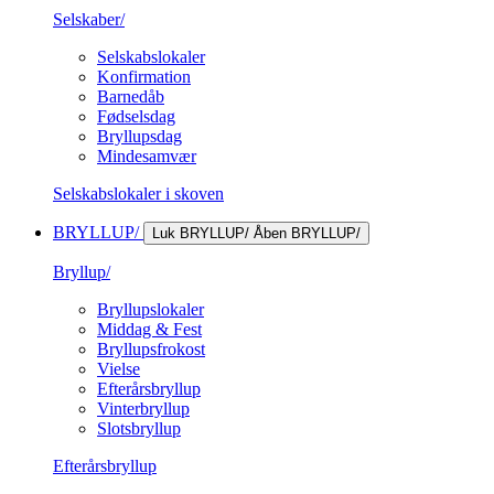
Selskaber/
Selskabslokaler
Konfirmation
Barnedåb
Fødselsdag
Bryllupsdag
Mindesamvær
Selskabslokaler i skoven
BRYLLUP/
Luk BRYLLUP/
Åben BRYLLUP/
Bryllup/
Bryllupslokaler
Middag & Fest
Bryllupsfrokost
Vielse
Efterårsbryllup
Vinterbryllup
Slotsbryllup
Efterårsbryllup