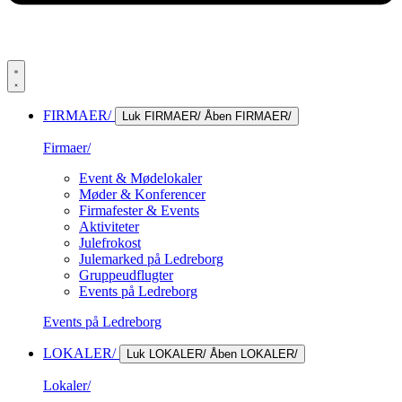
FIRMAER/
Luk FIRMAER/
Åben FIRMAER/
Firmaer/
Event & Mødelokaler
Møder & Konferencer
Firmafester & Events
Aktiviteter
Julefrokost
Julemarked på Ledreborg
Gruppeudflugter
Events på Ledreborg
Events på Ledreborg
LOKALER/
Luk LOKALER/
Åben LOKALER/
Lokaler/