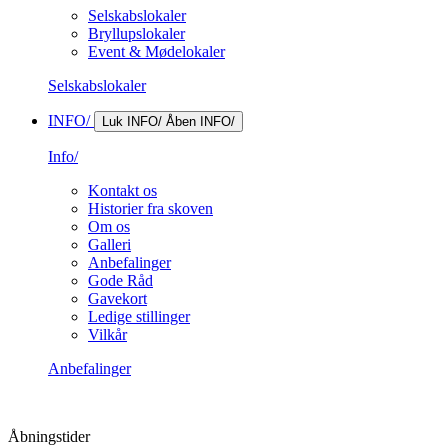
Selskabslokaler
Bryllupslokaler
Event & Mødelokaler
Selskabslokaler
INFO/
Luk INFO/
Åben INFO/
Info/
Kontakt os
Historier fra skoven
Om os
Galleri
Anbefalinger
Gode Råd
Gavekort
Ledige stillinger
Vilkår
Anbefalinger
Åbningstider