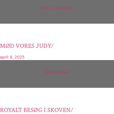
Gratis Grundvand
MØD VORES JUDY/
april 9, 2025
Skovfamilien
ROYALT BESØG I SKOVEN/