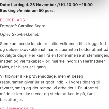
Dato: Lørdag d. 28 November //
Kl. 10.00 – 15.00
Booking v/minimum 50 pers.
BOOK PLADS
Fotograf: Carolina Segre
Oplev Skovkøkkenet/
Som kommende kunde er I altid velkomne til at kigge forbi
og opleve skovkøkkenet, når restauranten holder åbent på
udvalgte dage. Her kan I få en fornemmelse af stemningen,
maden og værtskabet – og mærke, hvordan Herthadalen
føles, når huset er i gang.
Vi tilbyder ikke prøvemiddage, men et besøg i
restauranten giver jer et godt indblik i vores tilgang til
råvarer, smag og det tempo, vi arbejder i. En uformel
måde at lære køkkenet og stedet at kende på, før I
beslutter jer.
SE ÅBNINGSTIDER