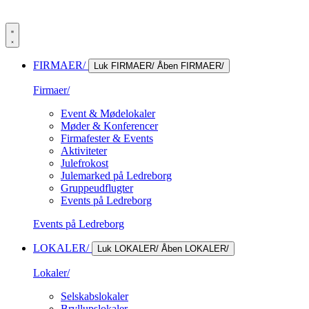
FIRMAER/
Luk FIRMAER/
Åben FIRMAER/
Firmaer/
Event & Mødelokaler
Møder & Konferencer
Firmafester & Events
Aktiviteter
Julefrokost
Julemarked på Ledreborg
Gruppeudflugter
Events på Ledreborg
Events på Ledreborg
LOKALER/
Luk LOKALER/
Åben LOKALER/
Lokaler/
Selskabslokaler
Bryllupslokaler