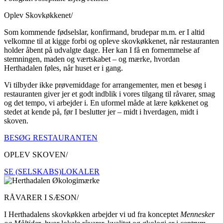
Oplev Skovkøkkenet/
Som kommende fødselslar, konfirmand, brudepar m.m. er I altid
velkomne til at kigge forbi og opleve skovkøkkenet, når restauranten
holder åbent på udvalgte dage. Her kan I få en fornemmelse af
stemningen, maden og værtskabet – og mærke, hvordan
Herthadalen føles, når huset er i gang.
Vi tilbyder ikke prøvemiddage for arrangementer, men et besøg i
restauranten giver jer et godt indblik i vores tilgang til råvarer, smag
og det tempo, vi arbejder i. En uformel måde at lære køkkenet og
stedet at kende på, før I beslutter jer – midt i hverdagen, midt i
skoven.
BESØG RESTAURANTEN
OPLEV SKOVEN/
SE (SELSKABS)LOKALER
RÅVARER I SÆSON/
I Herthadalens skovkøkken arbejder vi ud fra konceptet
Mennesker