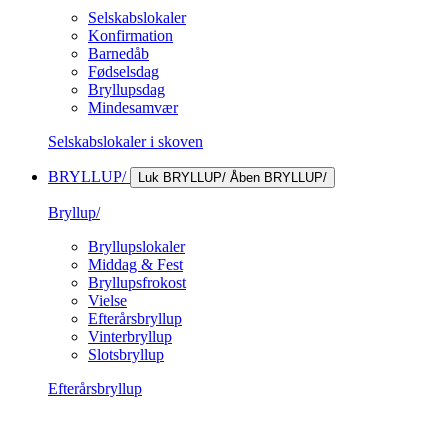
Selskabslokaler
Konfirmation
Barnedåb
Fødselsdag
Bryllupsdag
Mindesamvær
Selskabslokaler i skoven
BRYLLUP/
Luk BRYLLUP/
Åben BRYLLUP/
Bryllup/
Bryllupslokaler
Middag & Fest
Bryllupsfrokost
Vielse
Efterårsbryllup
Vinterbryllup
Slotsbryllup
Efterårsbryllup