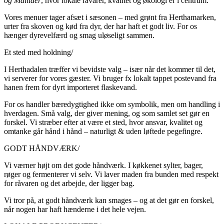
og Måltider
, hvor lokale råvarer, kvalitet og økologi er i centrum.
Vores menuer tager afsæt i sæsonen – med grønt fra Herthamarken,
urter fra skoven og kød fra dyr, der har haft et godt liv. For os
hænger dyrevelfærd og smag uløseligt sammen.
Et sted med holdning/
I Herthadalen træffer vi bevidste valg – især når det kommer til det,
vi serverer for vores gæster. Vi bruger fx lokalt tappet postevand fra
hanen frem for dyrt importeret flaskevand.
For os handler bæredygtighed ikke om symbolik, men om handling i
hverdagen. Små valg, der giver mening, og som samlet set gør en
forskel. Vi stræber efter at være et sted, hvor ansvar, kvalitet og
omtanke går hånd i hånd – naturligt & uden løftede pegefingre.
GODT HÅNDVÆRK/
Vi værner højt om det gode håndværk. I køkkenet sylter, bager,
røger og fermenterer vi selv. Vi laver maden fra bunden med respekt
for råvaren og det arbejde, der ligger bag.
Vi tror på, at godt håndværk kan smages – og at det gør en forskel,
når nogen har haft hænderne i det hele vejen.