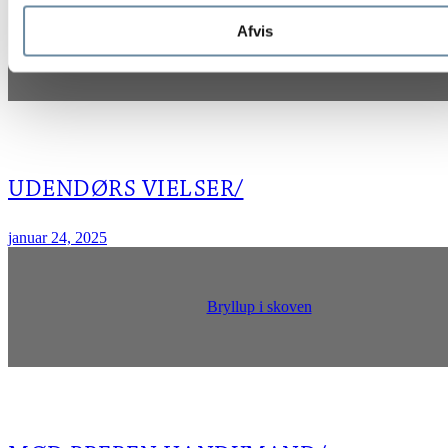
Afvis
Ledreborg
UDENDØRS VIELSER/
januar 24, 2025
Bryllup i skoven