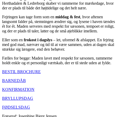
Herthadalen & Ledreborg skaber vi rammerne for mærkedage, hvor
der er plads til både det højtidelige og det helt nære.
Fejringen kan tage form som en
middag & fest
, hvor aftenen
langsomt falder på, stemningen ændrer sig, og lysene i haven tændes
ét for ét. Maden serveres med respekt for sæsonen, tempoet er roligt,
og der er plads til taler, latter og de små øjeblikke imellem.
Eller som en
frokost i dagslys
– let, uformel & afslappet. En fejring
med god mad, nærvær og tid til at være sammen, uden at dagen skal
strække sig længere, end den behøver.
Fælles for begge: Maden lavet med respekt for sæsonen, rammerne
holdt enkle og et personligt værtskab, der er til stede uden at fylde.
BESTIL BROCHURE
BARNEDÅB
KONFIRMATION
BRYLLUPSDAG
FØDSELSDAG
Fotograf: Josephine Bjerg Jensen