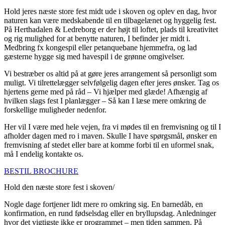
Hold jeres næste store fest midt ude i skoven og oplev en dag, hvor
naturen kan være medskabende til en tilbagelænet og hyggelig fest.
På Herthadalen & Ledreborg er der højt til loftet, plads til kreativitet
og rig mulighed for at benytte naturen, I befinder jer midt i.
Medbring fx kongespil eller petanquebane hjemmefra, og lad
gæsterne hygge sig med havespil i de grønne omgivelser.
Vi bestræber os altid på at gøre jeres arrangement så personligt som
muligt. Vi tilrettelægger selvfølgelig dagen efter jeres ønsker. Tag os
hjertens gerne med på råd – Vi hjælper med glæde! Afhængig af
hvilken slags fest I planlægger – Så kan I læse mere omkring de
forskellige muligheder nedenfor.
Her vil I være med hele vejen, fra vi mødes til en fremvisning og til I
afholder dagen med ro i maven. Skulle I have spørgsmål, ønsker en
fremvisning af stedet eller bare at komme forbi til en uformel snak,
må I endelig kontakte os.
BESTIL BROCHURE
Hold den næste store fest i skoven/
Nogle dage fortjener lidt mere ro omkring sig. En barnedåb, en
konfirmation, en rund fødselsdag eller en bryllupsdag. Anledninger
hvor det vigtigste ikke er programmet – men tiden sammen. På