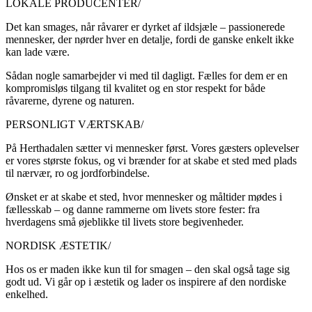
LOKALE PRODUCENTER/
Det kan smages, når råvarer er dyrket af ildsjæle – passionerede
mennesker, der nørder hver en detalje, fordi de ganske enkelt ikke
kan lade være.
Sådan nogle samarbejder vi med til dagligt. Fælles for dem er en
kompromisløs tilgang til kvalitet og en stor respekt for både
råvarerne, dyrene og naturen.
PERSONLIGT VÆRTSKAB/
På Herthadalen sætter vi mennesker først. Vores gæsters oplevelser
er vores største fokus, og vi brænder for at skabe et sted med plads
til nærvær, ro og jordforbindelse.
Ønsket er at skabe et sted, hvor mennesker og måltider mødes i
fællesskab – og danne rammerne om livets store fester: fra
hverdagens små øjeblikke til livets store begivenheder.
NORDISK ÆSTETIK/
Hos os er maden ikke kun til for smagen – den skal også tage sig
godt ud. Vi går op i æstetik og lader os inspirere af den nordiske
enkelhed.