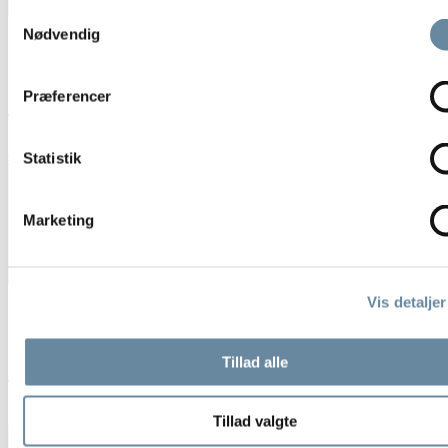
Samtykkevalg
Nødvendig
Præferencer
MØD VORES JUDY/
april 9, 2025
Statistik
Marketing
Skovfamilien
Vis detaljer
Tillad alle
ROYALT BESØG I SKOVEN/
mars 29, 2025
Tillad valgte