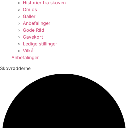
Historier fra skoven
Om os
Galleri
Anbefalinger
Gode Råd
Gavekort
Ledige stillinger
Vilkår
Anbefalinger
Skovrødderne