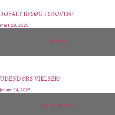
ROYALT BESØG I SKOVEN/
mars 29, 2025
Ledreborg
UDENDØRS VIELSER/
januar 24, 2025
Bryllup i skoven