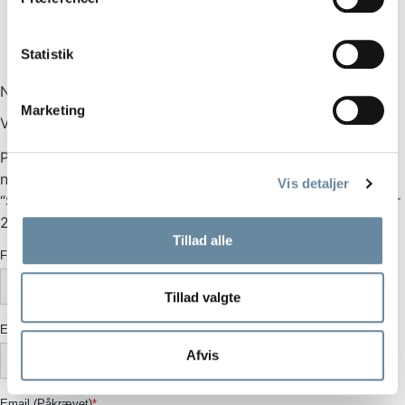
Statistik
Nyhedsbrev
Marketing
VEN AF SKOVEN/
Psst… Bliv ven af skoven. Tilmeld vores månedlige
nyhedsbrev. Hver måned trækker vi lod iblandt
Vis detaljer
“Skovkøkkenets Venner” om en betalt middag i skoven for
2 personer.
Gavekortet har en værdi á kr. 1.000,-
Tillad alle
Tillad valgte
Afvis