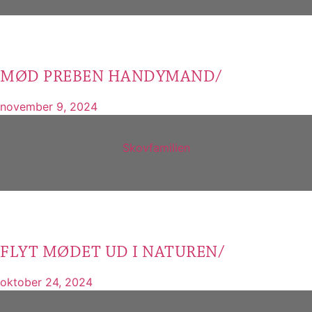
MØD PREBEN HANDYMAND/
november 9, 2024
Skovfamilien
FLYT MØDET UD I NATUREN/
oktober 24, 2024