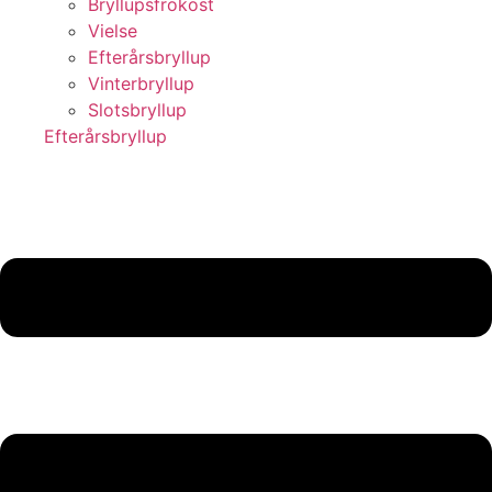
Bryllupsfrokost
Vielse
Efterårsbryllup
Vinterbryllup
Slotsbryllup
Efterårsbryllup