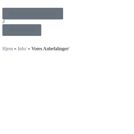
BESTIL FREMVISNING
//
BROCHURE
Hjem
»
Info/
»
Vores Anbefalinger/