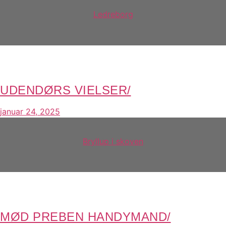
Ledreborg
UDENDØRS VIELSER/
januar 24, 2025
Bryllup i skoven
MØD PREBEN HANDYMAND/