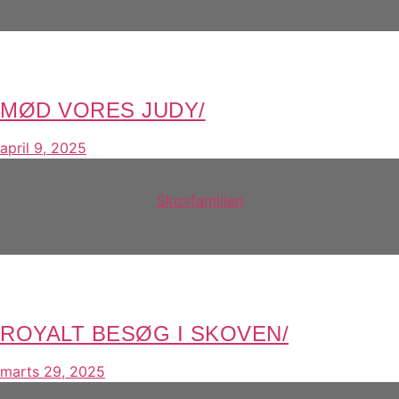
MØD VORES JUDY/
april 9, 2025
Skovfamilien
ROYALT BESØG I SKOVEN/
marts 29, 2025