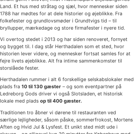
Land. Et hus med stråtag og sjæl, hvor mennesker siden
1788 har mødtes for at dele historier og øjeblikke. Fra
folkefester og grundlovsmøder i Grundtvigs tid – til
bryllupper, mærkedage og store firmafester i nyere tid.
Vi overtog stedet i 2013 og har siden renoveret, fornyet
og bygget til. I dag står Herthadalen som et sted, hvor
historien lever videre, og mennesker fortsat samles for at
fejre livets øjeblikke. Alt fra intime sammenkomster til
storslåede fester.
Herthadalen rummer i alt 6 forskellige selskabslokaler med
plads fra
10 til 130 gæster
– og som eventpartner på
Ledreborg Gods driver vi også Slotsladen, et historisk
lokale med plads
op til 400 gæster.
Traditionen tro åbner vi dørene til restauranten ved
særlige lejligheder, såsom påske, sommerfrokost, Mortens
Aften og Hvid Jul & Lysfest. Et unikt sted midt ude i
skoven – og alligevel kun 30 minutter fra København med