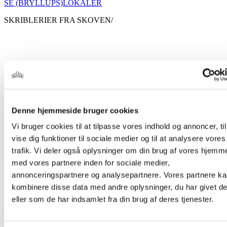
SE (BRYLLUPS)LOKALER
SKRIBLERIER FRA SKOVEN/
GRØN SKOVRET 2025/
april 9, 2026
Denne hjemmeside bruger cookies
Vi bruger cookies til at tilpasse vores indhold og annoncer, til
Grøn Mellemret
vise dig funktioner til sociale medier og til at analysere vores
trafik. Vi deler også oplysninger om din brug af vores hjemm
med vores partnere inden for sociale medier,
annonceringspartnere og analysepartnere. Vores partnere k
kombinere disse data med andre oplysninger, du har givet d
eller som de har indsamlet fra din brug af deres tjenester.
KILDEVAND ELLER POSTEVAND?