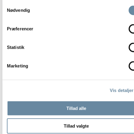
august 31, 2025
Samtykkevalg
Nødvendig
Gratis Grundvand
Præferencer
Statistik
MØD VORES JUDY/
Marketing
april 9, 2025
Vis detaljer
Skovfamilien
Tillad alle
Tillad valgte