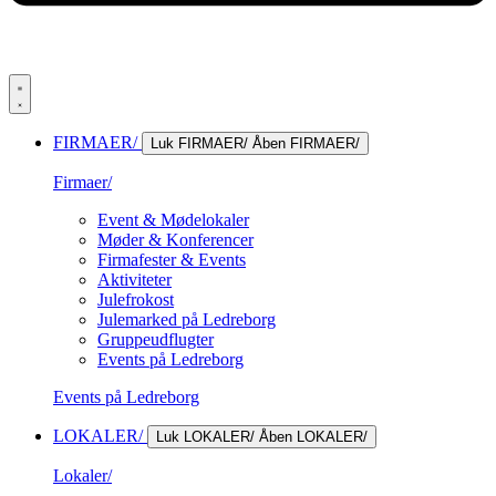
FIRMAER/
Luk FIRMAER/
Åben FIRMAER/
Firmaer/
Event & Mødelokaler
Møder & Konferencer
Firmafester & Events
Aktiviteter
Julefrokost
Julemarked på Ledreborg
Gruppeudflugter
Events på Ledreborg
Events på Ledreborg
LOKALER/
Luk LOKALER/
Åben LOKALER/
Lokaler/