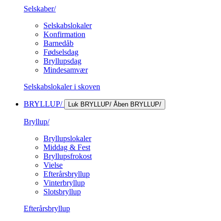
Selskaber/
Selskabslokaler
Konfirmation
Barnedåb
Fødselsdag
Bryllupsdag
Mindesamvær
Selskabslokaler i skoven
BRYLLUP/
Luk BRYLLUP/
Åben BRYLLUP/
Bryllup/
Bryllupslokaler
Middag & Fest
Bryllupsfrokost
Vielse
Efterårsbryllup
Vinterbryllup
Slotsbryllup
Efterårsbryllup