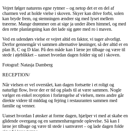
Vejret følger naturens egne rytmer – og netop det er en del af
charmen ved at holde vielse i skoven. Skyer kan drive forbi, solen
kan bryde frem, og stemningen ændrer sig med lyset mellem
træerne. Mange drømmer om at sige ja under åben himmel, og med
den rette planlægning kan det lade sig gøre med ro i maven.
Ved en udendørs vielse er vejret altid en faktor, vi tager alvorligt.
Derfor gennemgår vi sammen alternative løsninger, så der altid er en
plan B, C og D klar. På den måde kan I læne jer tilbage og være til
stede i øjeblikket – uanset hvordan dagen folder sig ud i skoven.
Fotograf: Natasja Damberg
RECEPTION/
Når vielsen er vel overstået, kan dagen fortsætte i et roligt og
naturligt flow, hvor der er tid og plads til at være sammen. Nogle
vælger en enkel reception i forlængelse af vielsen, mens andre går
direkte videre til middag og fejring i restauranten sammen med
familie og venner.
Uanset hvordan I ønsker at forme dagen, hjælper vi med at skabe en
glidende overgang og en sammenhængende oplevelse. Så kan I
læne jer tilbage og være til stede i samværet – og lade dagen folde