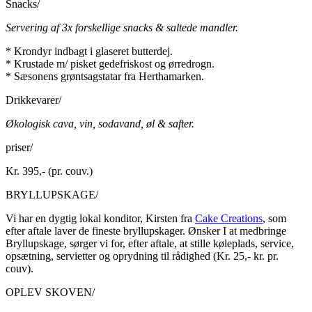
Snacks/
Servering af 3x forskellige snacks & saltede mandler.
* Krondyr indbagt i glaseret butterdej.
* Krustade m/ pisket gedefriskost og ørredrogn.
* Sæsonens grøntsagstatar fra Herthamarken.
Drikkevarer/
Økologisk cava, vin, sodavand, øl & safter.
priser/
Kr. 395,- (pr. couv.)
BRYLLUPSKAGE/
Vi har en dygtig lokal konditor, Kirsten fra
Cake Creations
, som
efter aftale laver de fineste bryllupskager. Ønsker I at medbringe
Bryllupskage, sørger vi for, efter aftale, at stille køleplads, service,
opsætning, servietter og oprydning til rådighed (Kr. 25,- kr. pr.
couv).
OPLEV SKOVEN/