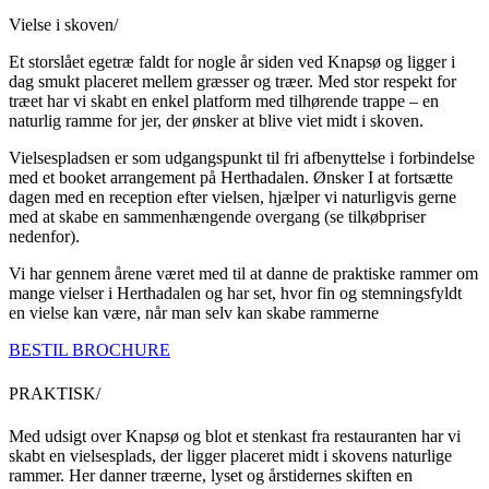
Vielse i skoven/
Et storslået egetræ faldt for nogle år siden ved Knapsø og ligger i
dag smukt placeret mellem græsser og træer. Med stor respekt for
træet har vi skabt en enkel platform med tilhørende trappe – en
naturlig ramme for jer, der ønsker at blive viet midt i skoven.
Vielsespladsen er som udgangspunkt til fri afbenyttelse i forbindelse
med et booket arrangement på Herthadalen. Ønsker I at fortsætte
dagen med en reception efter vielsen, hjælper vi naturligvis gerne
med at skabe en sammenhængende overgang (se tilkøbpriser
nedenfor).
Vi har gennem årene været med til at danne de praktiske rammer om
mange vielser i Herthadalen og har set, hvor fin og stemningsfyldt
en vielse kan være, når man selv kan skabe rammerne
BESTIL BROCHURE
PRAKTISK/
Med udsigt over Knapsø og blot et stenkast fra restauranten har vi
skabt en vielsesplads, der ligger placeret midt i skovens naturlige
rammer. Her danner træerne, lyset og årstidernes skiften en