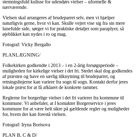
stemningsfuld kulisse for udendørs vielser – uformelle &
nærværende.
Vielsen skal arrangeres af brudeparret selv, men vi hjælper
naturligvis gerne, hvor vi kan. Skulle vejret vise sig fra sin mere
lunefulde side, sørger vi for praktiske detaljer som paraplyer, så
øjeblikket kan nydes i ro og mag.
Fotograf: Vicky Bergallo
PLANLÆGNING/
Folkekirken godkendte i 2013 – i en 2-årig forsøgsperiode –
muligheden for kirkelige vielser i det fri. Stedet skal dog godkendes
af præsten og have en særlig tilknytning til brudeparret, og
retningslinjerne kan variere fra sogn til sogn. Kontakt derfor jeres
lokale præst for at få afklaret de konkrete rammer.
Reglerne for borgerlige vielser i det fri varierer fra kommune til
kommune. Vi anbefaler, at I kontakter Borgerservice i jeres
kommune for at være helt sikre på gældende regler og muligheder
for, hvem der kan forestå vielsen.
Fotograf: Iryna Borisova
PLAN B, C & D/