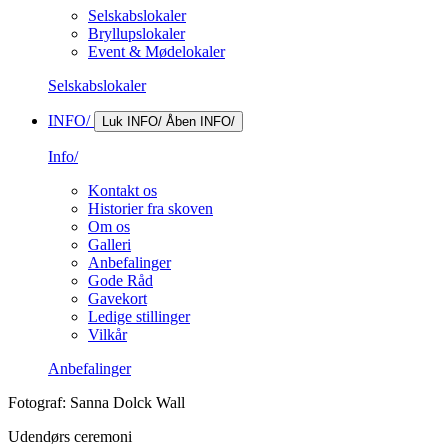
Selskabslokaler
Bryllupslokaler
Event & Mødelokaler
Selskabslokaler
INFO/
Luk INFO/
Åben INFO/
Info/
Kontakt os
Historier fra skoven
Om os
Galleri
Anbefalinger
Gode Råd
Gavekort
Ledige stillinger
Vilkår
Anbefalinger
Fotograf: Sanna Dolck Wall
Udendørs ceremoni